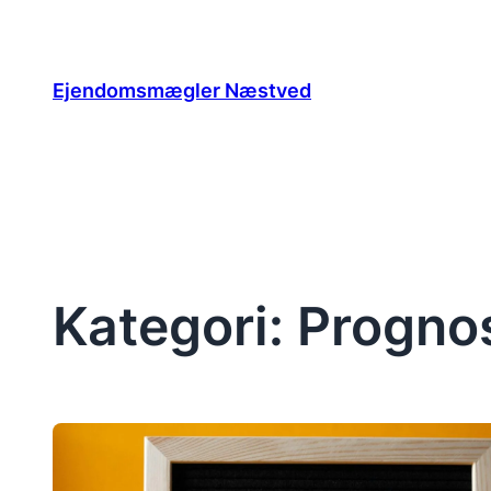
Spring
til
indhold
Ejendomsmægler Næstved
Kategori:
Progno