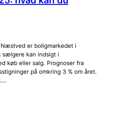
25: hvad kan du
 I Næstved er boligmarkedet i
 sælgere kan indsigt i
ed køb eller salg. Prognoser fra
stigninger på omkring 3 % om året.
r.…