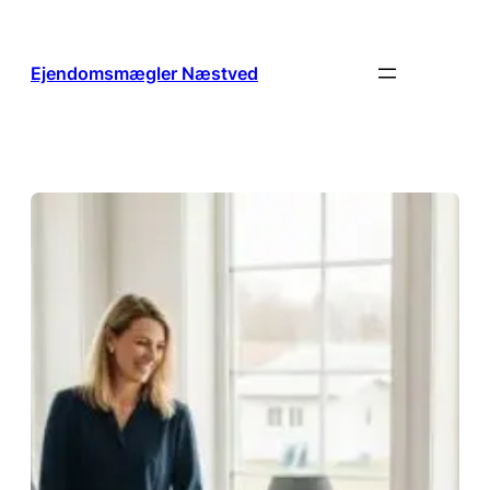
Spring
til
indhold
Ejendomsmægler Næstved