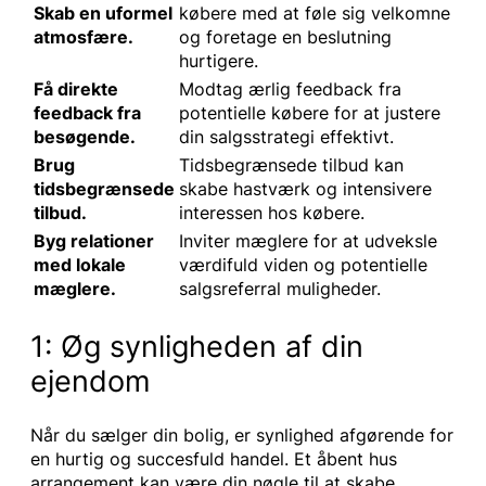
Skab en uformel
købere med at føle sig velkomne
atmosfære.
og foretage en beslutning
hurtigere.
Få direkte
Modtag ærlig feedback fra
feedback fra
potentielle købere for at justere
besøgende.
din salgsstrategi effektivt.
Brug
Tidsbegrænsede tilbud kan
tidsbegrænsede
skabe hastværk og intensivere
tilbud.
interessen hos købere.
Byg relationer
Inviter mæglere for at udveksle
med lokale
værdifuld viden og potentielle
mæglere.
salgsreferral muligheder.
1: Øg synligheden af din
ejendom
Når du sælger din bolig, er synlighed afgørende for
en hurtig og succesfuld handel. Et åbent hus
arrangement kan være din nøgle til at skabe