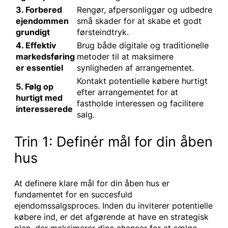
3. Forbered
Rengør, afpersonliggør og udbedre
ejendommen
små skader for at skabe et godt
grundigt
førsteindtryk.
4. Effektiv
Brug både digitale og traditionelle
markedsføring
metoder til at maksimere
er essentiel
synligheden af arrangementet.
Kontakt potentielle købere hurtigt
5. Følg op
efter arrangementet for at
hurtigt med
fastholde interessen og facilitere
interesserede
salg.
Trin 1: Definér mål for din åben
hus
At definere klare mål for din åben hus er
fundamentet for en succesfuld
ejendomssalgsproces. Inden du inviterer potentielle
købere ind, er det afgørende at have en strategisk
plan, der maksimerer dine chancer for at sælge