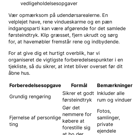
vedligeholdelsesopgaver
Vær opmærksom på udendørsarealerne. En
velplejet have, rene vindueskarme og en pæn
indgangsparti kan være afgørende for det samlede
førsteindtryk. Klip græsset, fjern ukrudt og sørg
for, at havemøbler fremstår rene og indbydende.
For at give dig et hurtigt overblik, har vi
organiseret de vigtigste forberedelsespunkter i en
tjekliste, så du sikrer, at intet bliver overset før dit
åbne hus.
Forberedelsesopgave
Formål
Bemærkninger
Sikrer et godt
Inkluder alle
Grundig rengøring
førsteindtryk
rum og vinduer
Gør det
Fotos,
nemmere for
Fjernelse af personlige
samlinger,
købere at
ting
private
forestille sig
ejendele
at bo der