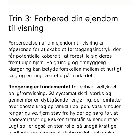
Trin 3: Forbered din ejendom
til visning
Forberedelsen af din ejendom til visning er
afgørende for at skabe et førstegangsindtryk, der
får potentielle købere til at forestille sig deres
fremtidige hjem. En grundig og omhyggelig
klargøring kan betyde forskellen mellem et hurtigt
salg og en lang ventetid på markedet.
Rengøring er fundamentet
for enhver vellykket
boligfremvisning. Gå systematisk til værks og
gennemfør en dybtgående rengøring, der omfatter
hver eneste krog og vinkel i boligen. Vask vinduer,
rengør gulve, fjern støv fra hylder og sørg for, at
badeværelser og køkken fremstår skinende rene.
Lugt spiller også en stor rolle, så undgå kraftige
madlugte og overvej at skabe en let, behagelig