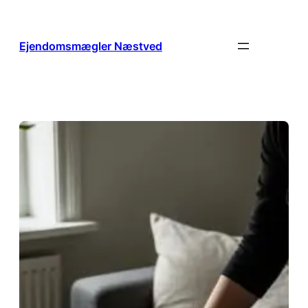
Spring
til
indhold
Ejendomsmægler Næstved