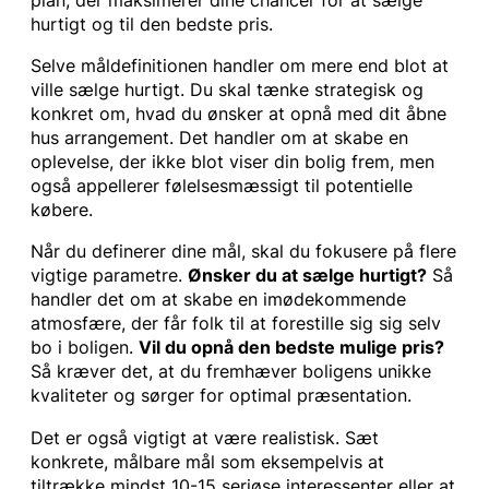
hurtigt og til den bedste pris.
Selve måldefinitionen handler om mere end blot at
ville sælge hurtigt. Du skal tænke strategisk og
konkret om, hvad du ønsker at opnå med dit åbne
hus arrangement. Det handler om at skabe en
oplevelse, der ikke blot viser din bolig frem, men
også appellerer følelsesmæssigt til potentielle
købere.
Når du definerer dine mål, skal du fokusere på flere
vigtige parametre.
Ønsker du at sælge hurtigt?
Så
handler det om at skabe en imødekommende
atmosfære, der får folk til at forestille sig sig selv
bo i boligen.
Vil du opnå den bedste mulige pris?
Så kræver det, at du fremhæver boligens unikke
kvaliteter og sørger for optimal præsentation.
Det er også vigtigt at være realistisk. Sæt
konkrete, målbare mål som eksempelvis at
tiltrække mindst 10-15 seriøse interessenter eller at