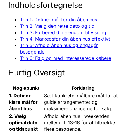
Indholdsfortegnelse
Trin 1: Definér mål for din åben hus
Trin 2: Vælg den rette dato og tid
Trin 3: Forbered din ejendom til visning
Trin 4: Markedsfør din åben hus effektivt
Trin 5: Afhold åben hus og engagér
besøgende
Trin 6: Følg op med interesserede købere
Hurtig Oversigt
Nøglepunkt
Forklaring
1. Definér
Sæt konkrete, målbare mål for at
klare mål for
guide arrangementet og
åbent hus
maksimere chancerne for salg.
2. Vælg
Afhold åben hus i weekenden
optimal dato
mellem kl. 13-16 for at tiltrække
og tidspunkt
flere besøgende.