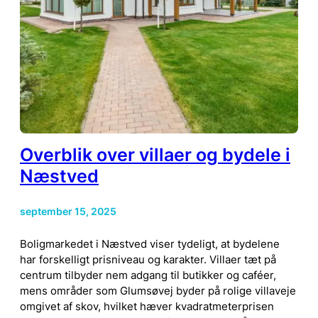
Overblik over villaer og bydele i
Næstved
september 15, 2025
Boligmarkedet i Næstved viser tydeligt, at bydelene
har forskelligt prisniveau og karakter. Villaer tæt på
centrum tilbyder nem adgang til butikker og caféer,
mens områder som Glumsøvej byder på rolige villaveje
omgivet af skov, hvilket hæver kvadratmeterprisen