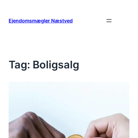
Spring
til
indhold
Ejendomsmægler Næstved
Tag:
Boligsalg