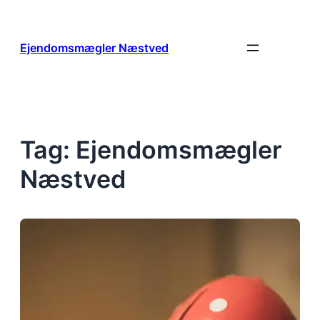
Spring
til
indhold
Ejendomsmægler Næstved
Tag:
Ejendomsmægler
Næstved