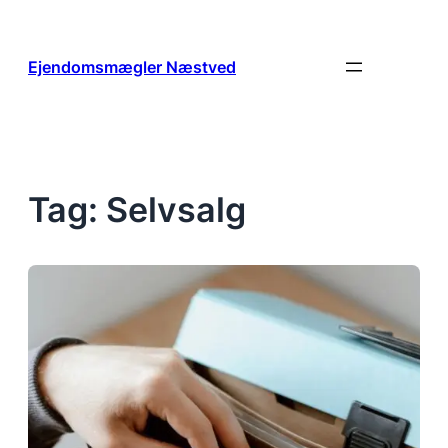
Spring
til
indhold
Ejendomsmægler Næstved
Tag:
Selvsalg