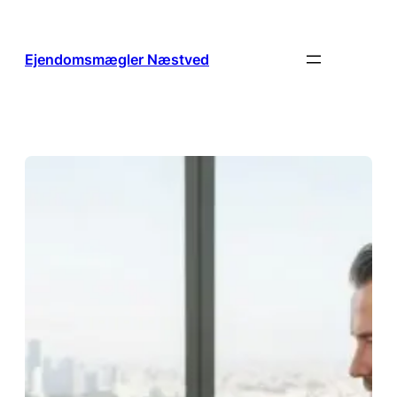
Spring
til
indhold
Ejendomsmægler Næstved