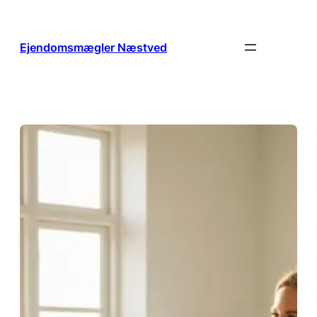
Spring
til
indhold
Ejendomsmægler Næstved