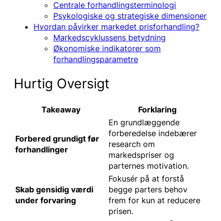
Centrale forhandlingsterminologi
Psykologiske og strategiske dimensioner
Hvordan påvirker markedet prisforhandling?
Markedscyklussens betydning
Økonomiske indikatorer som
forhandlingsparametre
Hurtig Oversigt
Takeaway
Forklaring
En grundlæggende
forberedelse indebærer
Forbered grundigt før
research om
forhandlinger
markedspriser og
parternes motivation.
Fokusér på at forstå
Skab gensidig værdi
begge parters behov
under forvaring
frem for kun at reducere
prisen.