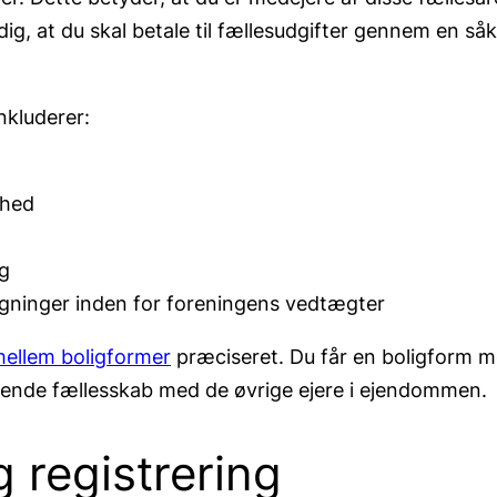
, at du skal betale til fællesudgifter gennem en så
nkluderer:
ighed
ag
ygninger inden for foreningens vedtægter
mellem boligformer
præciseret. Du får en boligform me
igtende fællesskab med de øvrige ejere i ejendommen.
g registrering