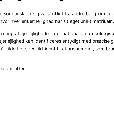
on, som adskiller sig væsentligt fra andre boligformer. 
v, hvor hver enkelt lejlighed har sit eget unikt matrik
trering af ejerlejligheder i det nationale matrikelregi
t ejerlejlighed kan identificeres entydigt med præcise 
får tildelt et specifikt identifikationsnummer, som br
hed omfatter: