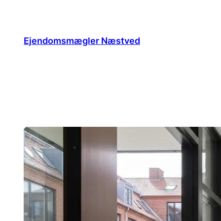
Spring
til
indhold
Ejendomsmægler Næstved