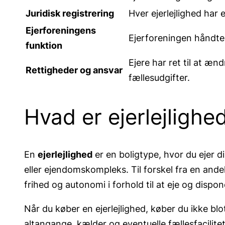
Juridisk registrering
Hver ejerlejlighed har
Ejerforeningens
Ejerforeningen håndter
funktion
Ejere har ret til at æn
Rettigheder og ansvar
fællesudgifter.
Hvad er ejerlejlighe
En
ejerlejlighed
er en boligtype, hvor du ejer d
eller ejendomskompleks. Til forskel fra en andels
frihed og autonomi i forhold til at eje og dispon
Når du køber en ejerlejlighed, køber du ikke b
altangange, kælder og eventuelle fællesfacilite