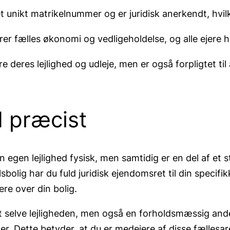
 et unikt matrikelnummer og er juridisk anerkendt, hvi
er fælles økonomi og vedligeholdelse, og alle ejere h
dre deres lejlighed og udleje, men er også forpligtet t
d præcist
in egen lejlighed fysisk, men samtidig er en del af e
bolig har du fuld juridisk ejendomsret til din specifik
ere over din bolig.
lot selve lejligheden, men også en forholdsmæssig an
ter. Dette betyder, at du er medejere af disse fælles