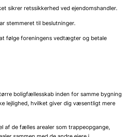
lket sikrer retssikkerhed ved ejendomshandler.
ar stemmeret til beslutninger.
il at følge foreningens vedtægter og betale
t større boligfællesskab inden for samme bygning
ke lejlighed, hvilket giver dig væsentligt mere
del af de fælles arealer som trappeopgange,
arealer sammen med de andre ejere i