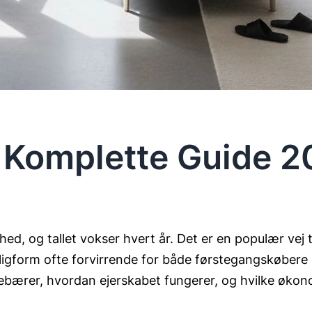
et Komplette Guide 
ed, og tallet vokser hvert år. Det er en populær vej til
igform ofte forvirrende for både førstegangskøbere og
ndebærer, hvordan ejerskabet fungerer, og hvilke økon