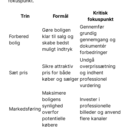
fokuspunkt.
Kritisk
Trin
Formål
fokuspunkt
Gennemfør
Gøre boligen
grundig
Forbered
klar til salg og
gennemgang og
bolig
skabe bedst
dokumentér
muligt indtryk
forbedringer
Undgå
Sikre attraktiv
overprissætning
Sæt pris
pris for både
og indhent
køber og sælger
professionel
vurdering
Maksimere
boligens
Invester i
synlighed
professionelle
Markedsføring
overfor
billeder og anvend
potentielle
flere kanaler
købere