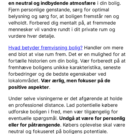
en neutral og indbydende atmosfære
i din bolig.
Fjern personlige genstande, sørg for optimal
belysning og sørg for, at boligen fremstår ren og
velholdt. Forbered dig mentalt på, at fremmede
mennesker vil vandre rundt i dit private rum og
vurdere hver detalje.
Hvad betyder fremvisning bolig?
Handler om mere
end blot at vise rum frem. Det er en mulighed for at
fortælle historien om din bolig. Vær forberedt på at
fremhæve boligens unikke karakteristika, seneste
forbedringer og de bedste egenskaber ved
lokalområdet.
Vær ærlig, men fokuser på de
positive aspekter
.
Under selve visningerne er det afgørende at holde
en professionel distance. Lad potentielle købere
udforske boligen i fred, men vær tilgængelig for
eventuelle spørgsmål.
Undgå at være for personlig
eller for påtrængende
. Købers oplevelse skal være
neutral og fokuseret på boligens potentiale.