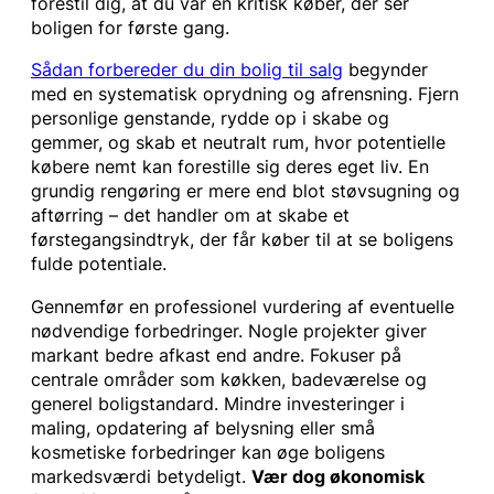
forestil dig, at du var en kritisk køber, der ser
boligen for første gang.
Sådan forbereder du din bolig til salg
begynder
med en systematisk oprydning og afrensning. Fjern
personlige genstande, rydde op i skabe og
gemmer, og skab et neutralt rum, hvor potentielle
købere nemt kan forestille sig deres eget liv. En
grundig rengøring er mere end blot støvsugning og
aftørring – det handler om at skabe et
førstegangsindtryk, der får køber til at se boligens
fulde potentiale.
Gennemfør en professionel vurdering af eventuelle
nødvendige forbedringer. Nogle projekter giver
markant bedre afkast end andre. Fokuser på
centrale områder som køkken, badeværelse og
generel boligstandard. Mindre investeringer i
maling, opdatering af belysning eller små
kosmetiske forbedringer kan øge boligens
markedsværdi betydeligt.
Vær dog økonomisk